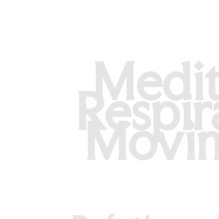
Medit
Respir
Movim