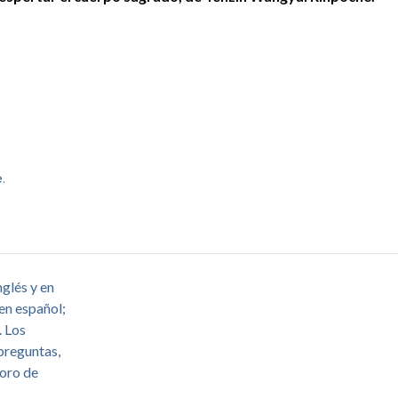
.
nglés y en
 en español;
. Los
preguntas,
foro de