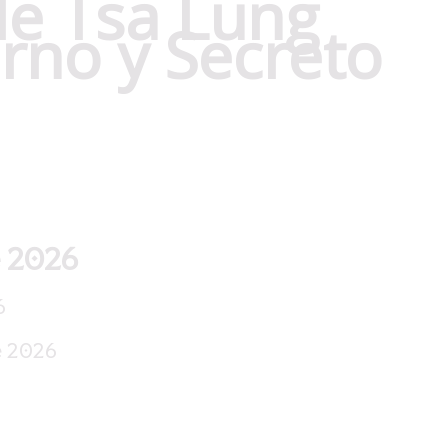
de Tsa Lung
erno y Secreto
e 2026
6
e 2026