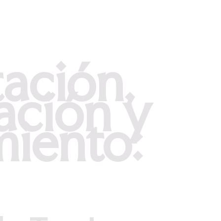
ación,
ación y
iento: