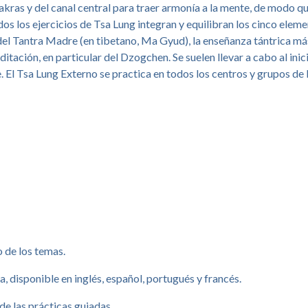
 chakras y del canal central para traer armonía a la mente, de modo
os los ejercicios de Tsa Lung integran y equilibran los cinco eleme
del Tantra Madre (en tibetano, Ma Gyud), la enseñanza tántrica más
ación, en particular del Dzogchen. Se suelen llevar a cabo al inic
 El Tsa Lung Externo se practica en todos los centros y grupos de
 de los temas.
, disponible en inglés, español, portugués y francés.
e las prácticas guiadas.